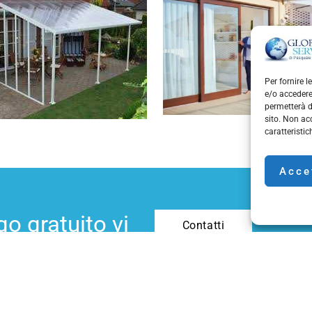
Per fornire 
e/o accedere
permetterà d
sito. Non ac
caratteristic
Acce
o gratuito vi
Contatti
enienza!